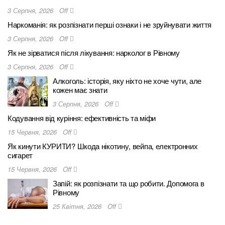
3 Серпня, 2026
Off
Наркоманія: як розпізнати перші ознаки і не зруйнувати життя
3 Серпня, 2026
Off
Як не зірватися після лікування: нарколог в Рівному
3 Серпня, 2026
Off
Алкоголь: історія, яку ніхто не хоче чути, але
кожен має знати
3 Серпня, 2026
Off
Кодування від куріння: ефективність та міфи
15 Червня, 2026
Off
Як кинути КУРИТИ? Шкода нікотину, вейпа, електронних
сигарет
15 Червня, 2026
Off
Запій: як розпізнати та що робити. Допомога в
Рівному
25 Квітня, 2026
Off