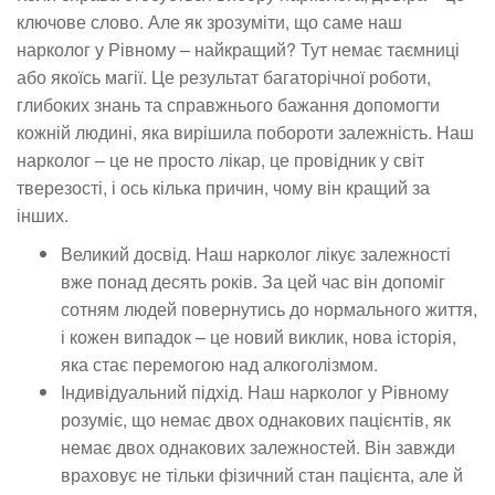
ключове слово. Але як зрозуміти, що саме наш
нарколог у Рівному – найкращий? Тут немає таємниці
або якоїсь магії. Це результат багаторічної роботи,
глибоких знань та справжнього бажання допомогти
кожній людині, яка вирішила побороти залежність. Наш
нарколог – це не просто лікар, це провідник у світ
тверезості, і ось кілька причин, чому він кращий за
інших.
Великий досвід. Наш нарколог лікує залежності
вже понад десять років. За цей час він допоміг
сотням людей повернутись до нормального життя,
і кожен випадок – це новий виклик, нова історія,
яка стає перемогою над алкоголізмом.
Індивідуальний підхід. Наш нарколог у Рівному
розуміє, що немає двох однакових пацієнтів, як
немає двох однакових залежностей. Він завжди
враховує не тільки фізичний стан пацієнта, але й