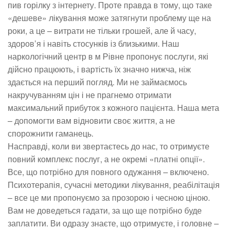
пив горілку з інтернету. Проте правда в тому, що таке
«дешеве» лікування може затягнути проблему ще на
роки, а це – витрати не тільки грошей, але й часу,
здоров’я і навіть стосунків із близькими. Наш
наркологічний центр в м Рівне пропонує послуги, які
дійсно працюють, і вартість їх значно нижча, ніж
здається на перший погляд. Ми не займаємось
накручуванням цін і не прагнемо отримати
максимальний прибуток з кожного пацієнта. Наша мета
– допомогти вам відновити своє життя, а не
спорожнити гаманець.
Насправді, коли ви звертаєтесь до нас, то отримуєте
повний комплекс послуг, а не окремі «платні опції».
Все, що потрібно для повного одужання – включено.
Психотерапія, сучасні методики лікування, реабілітація
– все це ми пропонуємо за прозорою і чесною ціною.
Вам не доведеться гадати, за що ще потрібно буде
заплатити. Ви одразу знаєте, що отримуєте, і головне –