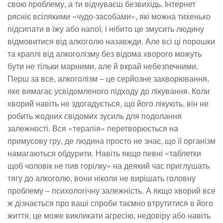
свою проблему, а ти відчуваєш безвихідь. Інтернет
рясніє всілякими «чудо-засобами», які можна тихенько
підсипати в їжу або напої, і нібито це змусить людину
відмовитися від алкоголю назавжди. Але всі ці порошки
та краплі від алкоголізму без відома хворого можуть
бути не тільки марними, але й вкрай небезпечними.
Перш за все, алкоголізм – це серйозне захворювання,
яке вимагає усвідомленого підходу до лікування. Коли
хворий навіть не здогадується, що його лікують, він не
робить жодних свідомих зусиль для подолання
залежності. Вся «терапія» перетворюється на
примусову гру, де людина просто не знає, що її організм
намагаються обдурити. Навіть якщо певні «таблетки
щоб чоловік не пив горілку» на деякий час приглушать
тягу до алкоголю, вони ніколи не вирішать головну
проблему – психологічну залежність. А якщо хворий все
ж дізнається про ваші спроби таємно втрутитися в його
життя, це може викликати агресію, недовіру або навіть