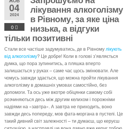
ЖОВ
04
лікування алкоголізму
2024
в Рівному, за яке ціна
низька, а відгуки
0
тільки позитивні
Стали все частіше задумуватись, де в Рівному
лікують
від алкоголізму
? Це добре! Коли в голові з’являється
думка, що пора зупинитись, а пляшка вперто
залишається у руках – саме час щось змінювати. Але
чомусь завжди здається, що можна пройти лікування
алкоголізму в домашніх умовах самостійно, без
допомоги. Та ось уже вкотре обіцянки самому собі
розчиняються десь між другим келихом і порожніми
надіями на «завтра». А завтра не приходить, воно
завжди десь попереду, мов фата-моргана в пустелі. Це
такий дивний світ залежності – ти думаєш, що керуєш
ситуацією, а насправді це вона давно вже керує тобою.