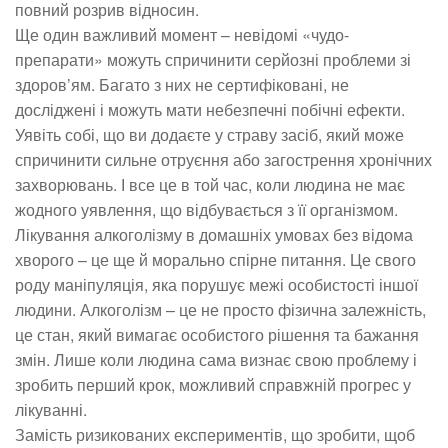
повний розрив відносин.
Ще один важливий момент – невідомі «чудо-
препарати» можуть спричинити серйозні проблеми зі
здоров’ям. Багато з них не сертифіковані, не
досліджені і можуть мати небезпечні побічні ефекти.
Уявіть собі, що ви додаєте у страву засіб, який може
спричинити сильне отруєння або загострення хронічних
захворювань. І все це в той час, коли людина не має
жодного уявлення, що відбувається з її організмом.
Лікування алкоголізму в домашніх умовах без відома
хворого – це ще й морально спірне питання. Це свого
роду маніпуляція, яка порушує межі особистості іншої
людини. Алкоголізм – це не просто фізична залежність,
це стан, який вимагає особистого рішення та бажання
змін. Лише коли людина сама визнає свою проблему і
зробить перший крок, можливий справжній прогрес у
лікуванні.
Замість ризикованих експериментів, що зробити, щоб