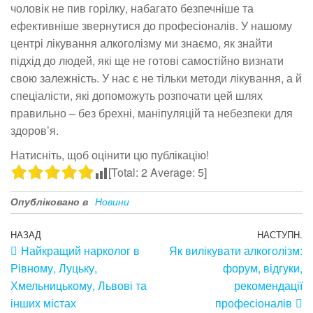
чоловік не пив горілку, набагато безпечніше та
ефективніше звернутися до професіоналів. У нашому
центрі лікування алкоголізму ми знаємо, як знайти
підхід до людей, які ще не готові самостійно визнати
свою залежність. У нас є не тільки методи лікування, а й
спеціалісти, які допоможуть розпочати цей шлях
правильно – без брехні, маніпуляцій та небезпеки для
здоров’я.
Натисніть, щоб оцінити цю публікацію!
[Total:
2
Average:
5
]
Опубліковано в
Новини
НАЗАД
НАСТУПН.
Найкращий нарколог в
Як вилікувати алкоголізм:
Рівному, Луцьку,
форум, відгуки,
Хмельницькому, Львові та
рекомендації
інших містах
професіоналів