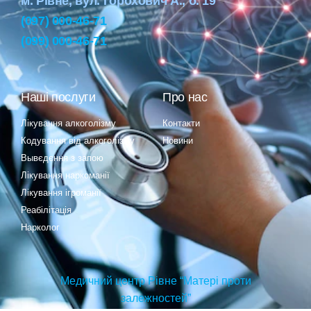
м. Рівне, вул. Горохович А., б. 19
(097) 000-46-71
(099) 000-46-71
Наші послуги
Про нас
Лікування алкоголізму
Контакти
Кодування від алкоголізму
Новини
Вывєдєння з запою
Лікування наркоманії
Лікування ігроманії
Реабілітація
Нарколог
Медичний центр Рівне “Матері проти
залежностей”