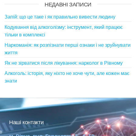
НЕДАВНІ ЗАПИСИ
Запій: що це таке і як правильно вивести людину
Кодування від алкоголізму: інструмент, який працює
тільки в комплексі
Наркоманія: як розпізнати перші ознаки і не зруйнувати
життя
Як не зірватися після лікування: нарколог в Рівному
Алкоголь: історія, яку ніхто не хоче чути, але кожен має
знати
Наші контакти