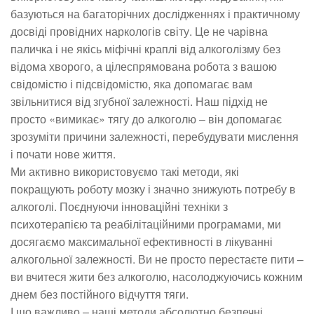
базуються на багаторічних дослідженнях і практичному
досвіді провідних наркологів світу. Це не чарівна
паличка і не якісь міфічні краплі від алкоголізму без
відома хворого, а цілеспрямована робота з вашою
свідомістю і підсвідомістю, яка допомагає вам
звільнитися від згубної залежності. Наш підхід не
просто «вимикає» тягу до алкоголю – він допомагає
зрозуміти причини залежності, перебудувати мислення
і почати нове життя.
Ми активно використовуємо такі методи, які
покращують роботу мозку і значно знижують потребу в
алкоголі. Поєднуючи інноваційні техніки з
психотерапією та реабілітаційними програмами, ми
досягаємо максимальної ефективності в лікуванні
алкогольної залежності. Ви не просто перестаєте пити –
ви вчитеся жити без алкоголю, насолоджуючись кожним
днем без постійного відчуття тяги.
І що важливо – наші методи абсолютно безпечні.