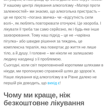
У нашому центрі лікування алкоголізму «Матері проти
залежностей» ми знаємо, що алкогольна пристрасть –
це не просто «погана звичка» чи «відсутність сили
волі», як люблять повторювати оточуючі. Це хвороба. І
лікувати її треба так само серйозно, як і будь-яке інше
захворювання. Тому наш підхід – це не «чарівна
пігулка» або швидке рішення за тиждень, це
комплексна терапія, яка повертає до життя не лише
тіло, а й душу. І головне – ми ніколи не залишаємо
людину наодинці з її проблемою.
Сьогодні, коли світ переповнений короткими шляхами в
нікуди, ми пропонуємо справжній шлях до здоров’я.
Наше лікування від алкоголізму в м Рівне далеко не
першій рік доводить, що
вихід є
!
Чому ми краще, ніж
безкоштовне лікування