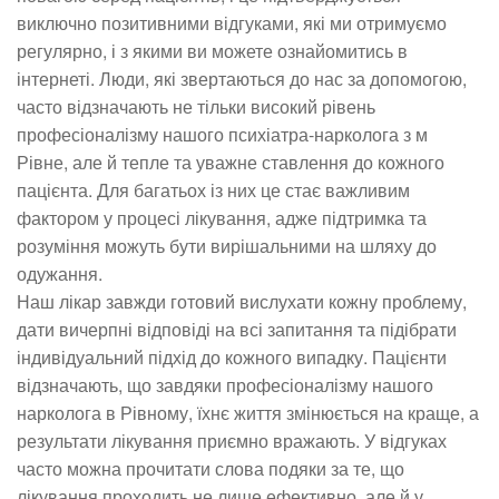
виключно позитивними відгуками, які ми отримуємо
регулярно, і з якими ви можете ознайомитись в
інтернеті. Люди, які звертаються до нас за допомогою,
часто відзначають не тільки високий рівень
професіоналізму нашого психіатра-нарколога з м
Рівне, але й тепле та уважне ставлення до кожного
пацієнта. Для багатьох із них це стає важливим
фактором у процесі лікування, адже підтримка та
розуміння можуть бути вирішальними на шляху до
одужання.
Наш лікар завжди готовий вислухати кожну проблему,
дати вичерпні відповіді на всі запитання та підібрати
індивідуальний підхід до кожного випадку. Пацієнти
відзначають, що завдяки професіоналізму нашого
нарколога в Рівному, їхнє життя змінюється на краще, а
результати лікування приємно вражають. У відгуках
часто можна прочитати слова подяки за те, що
лікування проходить не лише ефективно, але й у