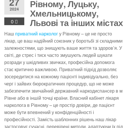
27
Рівному, Луцьку,
2024
Хмельницькому,
Львові та інших містах
0
Наш
приватний нарколог
у Рівному – це не просто
лікар, це ваш надійний союзник у боротьбі зі складними
залежностями, що знищують ваше життя та здоров’я. У
світі, де стрес і тиск часто змушують людей шукати
розради у шкідливих звичках, професійна допомога
стає критично важливою. Приватний підхід дозволяє
зосередитися на кожному пацієнті індивідуально, без
черг і зайвих бюрократичних процедур, що не може
забезпечити звичайний державний наркодиспансер в м
Рівне або в іншій точці країни. Власний кабінет лікаря
нарколога в Рівному – це простір довіри, де пацієнт
може бути впевнений у конфіденційності і
професійності. Замість шаблонних рішень наш лікар
застосовує сучасні, перевірені методи, адаптуючи їх під