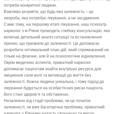
потреби конкретної людини.
Важливо розуміти, що будь-яка залежність – це
хвороба, яка потребує лікування, а не засудження.
Саме тому, на першому етапі лікування, наш психіатр-
нарколог з м Рівне проводить глибоку консультацію, яка
включає детальний аналіз ситуації та встановлення
причин, що призвели до залежності. Це допомагає
розробити оптимальний план дій, який спрямований не
тільки на фізичне, але й на психологічне відновлення.
Окрім медичних аспектів, приватний нарколог
допомагає пацієнтам знайти внутрішні ресурси для
зміцнення сили волі та мотивації до життя без
залежності. Кожна людина унікальна, і тому підхід до
лікування будується на особистісних рисах пацієнта,
його стані здоров’я та обставинах.
Незалежно від стадії проблеми, чи це початок
залежності, чи вже багаторічна проблема, приватний
нарколог у Рівному надасть своєчасну та якісну