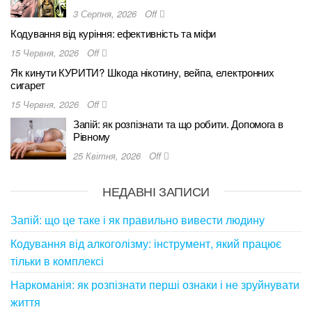
3 Серпня, 2026
Off
Кодування від куріння: ефективність та міфи
15 Червня, 2026
Off
Як кинути КУРИТИ? Шкода нікотину, вейпа, електронних
сигарет
15 Червня, 2026
Off
Запій: як розпізнати та що робити. Допомога в
Рівному
25 Квітня, 2026
Off
НЕДАВНІ ЗАПИСИ
Запій: що це таке і як правильно вивести людину
Кодування від алкоголізму: інструмент, який працює
тільки в комплексі
Наркоманія: як розпізнати перші ознаки і не зруйнувати
життя