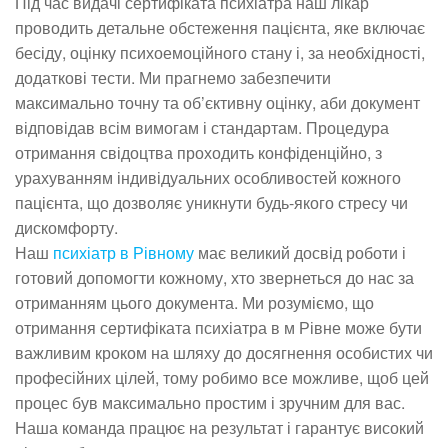
Під час видачі сертифіката психіатра наш лікар
проводить детальне обстеження пацієнта, яке включає
бесіду, оцінку психоемоційного стану і, за необхідності,
додаткові тести. Ми прагнемо забезпечити
максимально точну та об’єктивну оцінку, аби документ
відповідав всім вимогам і стандартам. Процедура
отримання свідоцтва проходить конфіденційно, з
урахуванням індивідуальних особливостей кожного
пацієнта, що дозволяє уникнути будь-якого стресу чи
дискомфорту.
Наш
психіатр в Рівному
має великий досвід роботи і
готовий допомогти кожному, хто звернеться до нас за
отриманням цього документа. Ми розуміємо, що
отримання сертифіката психіатра в м Рівне може бути
важливим кроком на шляху до досягнення особистих чи
професійних цілей, тому робимо все можливе, щоб цей
процес був максимально простим і зручним для вас.
Наша команда працює на результат і гарантує високий