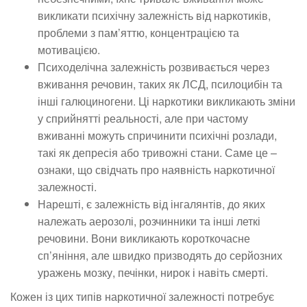
викликати психічну залежність від наркотиків,
проблеми з пам’яттю, концентрацією та
мотивацією.
Психоделічна залежність розвивається через
вживання речовин, таких як ЛСД, псилоцибін та
інші галюциногени. Ці наркотики викликають зміни
у сприйнятті реальності, але при частому
вживанні можуть спричинити психічні розлади,
такі як депресія або тривожні стани. Саме це –
ознаки, що свідчать про наявність наркотичної
залежності.
Нарешті, є залежність від інгалянтів, до яких
належать аерозолі, розчинники та інші леткі
речовини. Вони викликають короткочасне
сп’яніння, але швидко призводять до серйозних
уражень мозку, печінки, нирок і навіть смерті.
Кожен із цих типів наркотичної залежності потребує