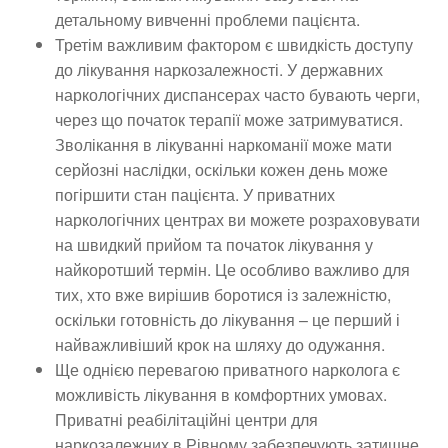
детальному вивченні проблеми пацієнта.
Третім важливим фактором є швидкість доступу
до лікування наркозалежності. У державних
наркологічних диспансерах часто бувають черги,
через що початок терапії може затримуватися.
Зволікання в лікуванні наркоманії може мати
серйозні наслідки, оскільки кожен день може
погіршити стан пацієнта. У приватних
наркологічних центрах ви можете розраховувати
на швидкий прийом та початок лікування у
найкоротший термін. Це особливо важливо для
тих, хто вже вирішив боротися із залежністю,
оскільки готовність до лікування – це перший і
найважливіший крок на шляху до одужання.
Ще однією перевагою приватного нарколога є
можливість лікування в комфортних умовах.
Приватні реабілітаційні центри для
наркозалежних в Рівному забезпечують затишне