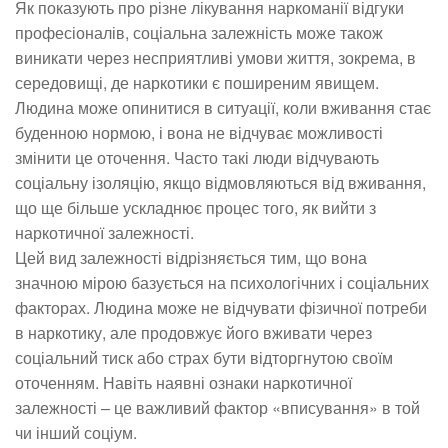
Як показують про різне лікування наркоманії відгуки
професіоналів, соціальна залежність може також
виникати через несприятливі умови життя, зокрема, в
середовищі, де наркотики є поширеним явищем.
Людина може опинитися в ситуації, коли вживання стає
буденною нормою, і вона не відчуває можливості
змінити це оточення. Часто такі люди відчувають
соціальну ізоляцію, якщо відмовляються від вживання,
що ще більше ускладнює процес того, як вийти з
наркотичної залежності.
Цей вид залежності відрізняється тим, що вона
значною мірою базується на психологічних і соціальних
факторах. Людина може не відчувати фізичної потреби
в наркотику, але продовжує його вживати через
соціальний тиск або страх бути відторгнутою своїм
оточенням. Навіть наявні ознаки наркотичної
залежності – це важливий фактор «вписування» в той
чи інший соціум.