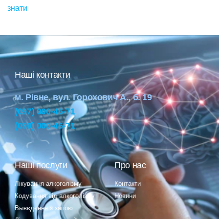
знати
Наші контакти
м. Рівне, вул. Горохович А., б. 19
(097) 000-46-71
(099) 000-46-71
Наші послуги
Про нас
Лікування алкоголізму
Контакти
Кодування від алкоголізму
Новини
Вывєдєння з запою