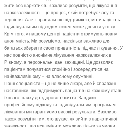
жити без наркотиків. Важливо розуміти, що лікування
наркозалежності – це процес, який потребує часу та
терпіння. Але з правильною підтримкою, мотивацією та
індивідуальним підходом кожен може досягти успіху.
Крім того, у нашому центрі пацієнти отримують повну
анонімність. Ми розуміємо, наскільки важливо для
багатьох зберегти свою приватність під час лікування. У
нас повністю анонімне лікування наркозалежних в
Рівному, а персональні дані захищені. Це дозволяє
пацієнтам почуватися спокійно і зосередитися на
найважливішому – на власному одужанні.
Наші спеціалісти – це не лише лікарі, але й справжні
наставники, які підтримують пацієнтів на кожному етапі
їхнього шляху до здорового життя. Завдяки
професійному підходу та індивідуальним програмам
лікування ми гарантуємо високі результати. Важливо
також розуміти тим, хто шукає, як вийти з наркотичної
залежності, що все змінити можливо тільки за умови