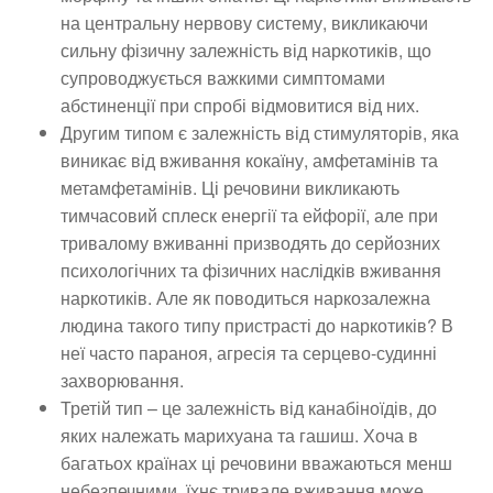
на центральну нервову систему, викликаючи
сильну фізичну залежність від наркотиків, що
супроводжується важкими симптомами
абстиненції при спробі відмовитися від них.
Другим типом є залежність від стимуляторів, яка
виникає від вживання кокаїну, амфетамінів та
метамфетамінів. Ці речовини викликають
тимчасовий сплеск енергії та ейфорії, але при
тривалому вживанні призводять до серйозних
психологічних та фізичних наслідків вживання
наркотиків. Але як поводиться наркозалежна
людина такого типу пристрасті до наркотиків? В
неї часто параноя, агресія та серцево-судинні
захворювання.
Третій тип – це залежність від канабіноїдів, до
яких належать марихуана та гашиш. Хоча в
багатьох країнах ці речовини вважаються менш
небезпечними, їхнє тривале вживання може