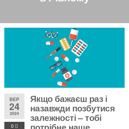
Якщо бажаєш раз і
ВЕР
24
назавжди позбутися
2024
залежності – тобі
потрібне наше
0