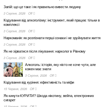
Запій: що це таке і як правильно вивести людину
3 Серпня, 2026
Off
Кодування від алкоголізму: інструмент, який працює тільки в
комплексі
3 Серпня, 2026
Off
Наркоманія: як розпізнати перші ознаки і не зруйнувати життя
3 Серпня, 2026
Off
Як не зірватися після лікування: нарколог в Рівному
3 Серпня, 2026
Off
Алкоголь: історія, яку ніхто не хоче чути, але
кожен має знати
3 Серпня, 2026
Off
Кодування від куріння: ефективність та міфи
15 Червня, 2026
Off
Як кинути КУРИТИ? Шкода нікотину, вейпа, електронних
сигарет
15 Червня, 2026
Off