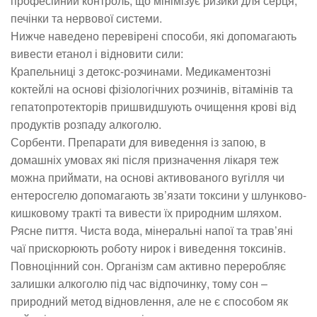
професійний контроль, що мінімізує ризики для серця,
печінки та нервової системи.
Нижче наведено перевірені способи, які допомагають
вивести етанол і відновити сили:
Крапельниці з детокс-розчинами. Медикаментозні
коктейлі на основі фізіологічних розчинів, вітамінів та
гепатопротекторів пришвидшують очищення крові від
продуктів розпаду алкоголю.
Сорбенти. Препарати для виведення із запою, в
домашніх умовах які після призначення лікаря теж
можна приймати, на основі активованого вугілля чи
ентеросгелю допомагають зв’язати токсини у шлунково-
кишковому тракті та вивести їх природним шляхом.
Рясне пиття. Чиста вода, мінеральні напої та трав’яні
чаї прискорюють роботу нирок і виведення токсинів.
Повноцінний сон. Організм сам активно переробляє
залишки алкоголю під час відпочинку, тому сон –
природний метод відновлення, але не є способом як