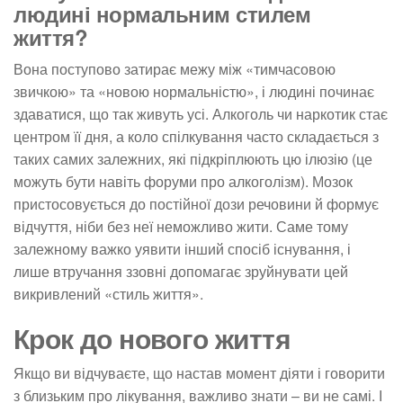
людині нормальним стилем
життя?
Вона поступово затирає межу між «тимчасовою
звичкою» та «новою нормальністю», і людині починає
здаватися, що так живуть усі. Алкоголь чи наркотик стає
центром її дня, а коло спілкування часто складається з
таких самих залежних, які підкріплюють цю ілюзію (це
можуть бути навіть форуми про алкоголізм). Мозок
пристосовується до постійної дози речовини й формує
відчуття, ніби без неї неможливо жити. Саме тому
залежному важко уявити інший спосіб існування, і
лише втручання ззовні допомагає зруйнувати цей
викривлений «стиль життя».
Крок до нового життя
Якщо ви відчуваєте, що настав момент діяти і говорити
з близьким про лікування, важливо знати – ви не самі. І