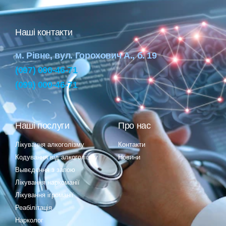
Наші контакти
м. Рівне, вул. Горохович А., б. 19
(097) 000-46-71
(099) 000-46-71
Наші послуги
Про нас
Лікування алкоголізму
Контакти
Кодування від алкоголізму
Новини
Вывєдєння з запою
Лікування наркоманії
Лікування ігроманії
Реабілітація
Нарколог