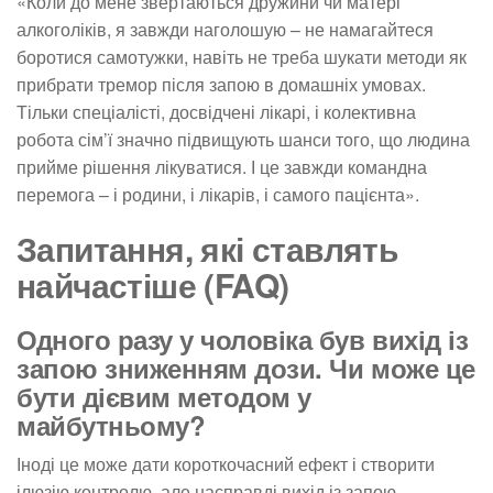
«Коли до мене звертаються дружини чи матері
алкоголіків, я завжди наголошую – не намагайтеся
боротися самотужки, навіть не треба шукати методи як
прибрати тремор після запою в домашніх умовах.
Тільки спеціалісті, досвідчені лікарі, і колективна
робота сім’ї значно підвищують шанси того, що людина
прийме рішення лікуватися. І це завжди командна
перемога – і родини, і лікарів, і самого пацієнта».
Запитання, які ставлять
найчастіше (FAQ)
Одного разу у чоловіка був вихід із
запою зниженням дози. Чи може це
бути дієвим методом у
майбутньому?
Іноді це може дати короткочасний ефект і створити
ілюзію контролю, але насправді вихід із запою