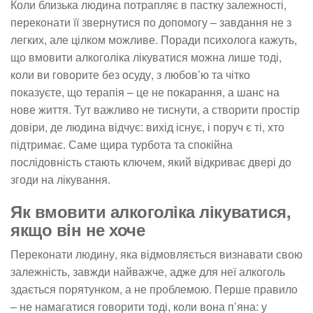
Коли близька людина потрапляє в пастку залежності,
переконати її звернутися по допомогу – завдання не з
легких, але цілком можливе. Поради психолога кажуть,
що вмовити алкоголіка лікуватися можна лише тоді,
коли ви говорите без осуду, з любов’ю та чітко
показуєте, що терапія – це не покарання, а шанс на
нове життя. Тут важливо не тиснути, а створити простір
довіри, де людина відчує: вихід існує, і поруч є ті, хто
підтримає. Саме щира турбота та спокійна
послідовність стають ключем, який відкриває двері до
згоди на лікування.
Як вмовити алкоголіка лікуватися,
якщо він не хоче
Переконати людину, яка відмовляється визнавати свою
залежність, завжди найважче, адже для неї алкоголь
здається порятунком, а не проблемою. Перше правило
– не намагатися говорити тоді, коли вона п’яна: у