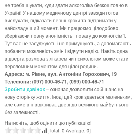
не треба шукати, куди здати алкоголіка безкоштовно в
Україні! У нашому медичному центрі завжди готові
вислухати, підказати перші кроки та підтримати у
найскладніший момент. Ми працюємо цілодобово,
зберігаючи повну анонімність і повагу до кожної сім’ї.
Тут вас не засуджують і не примушують, а допомагають
побачити можливість змін і відчути надію. Навіть одна
відверта розмова з лікарем чи психологом може стати
переломним моментом для цілої родини.
Адреса: м. Рівне, вул. Антоніни Горохович, 19
Телефони: (097) 000-46-71, (099) 000-46-71
Зробити дзвінок
– означає дозволити собі шанс на
нову сторінку життя. Іноді цей крок здається маленьким,
але саме він відкриває двері до великого майбутнього
без залежності.
Натисніть, щоб оцінити цю публікацію!
[Total:
0
Average:
0
]