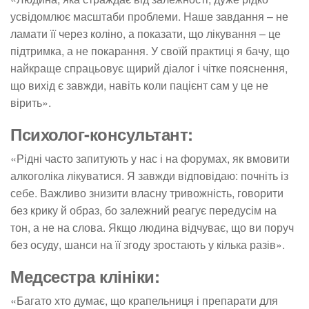
усвідомлює масштаби проблеми. Наше завдання – не
ламати її через коліно, а показати, що лікування – це
підтримка, а не покарання. У своїй практиці я бачу, що
найкраще спрацьовує щирий діалог і чітке пояснення,
що вихід є завжди, навіть коли пацієнт сам у це не
вірить».
Психолог-консультант:
«Рідні часто запитують у нас і на форумах, як вмовити
алкоголіка лікуватися. Я завжди відповідаю: почніть із
себе. Важливо знизити власну тривожність, говорити
без крику й образ, бо залежний реагує передусім на
тон, а не на слова. Якщо людина відчуває, що ви поруч
без осуду, шанси на її згоду зростають у кілька разів».
Медсестра клініки:
«Багато хто думає, що крапельниця і препарати для