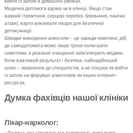
вийти із запою в домашніх умовах.
Медична допомога вдома чи в клініці. Якщо стан
важкий (тремтіння, серцеві перебої, блювання, панічні
атаки), варто викликати лікаря для безпечної
детоксикації.
Швидке виведення алкоголю – це завжди комплекс дій,
де самодопомога може лише трохи полегшити
симптоми, а реальне очищення забезпечують медики.
Коли важливий результат і безпека, найнадійніший
шлях – звернення до спеціалістів, а не пошуки як вийти
із запою на форумах алкоголіків чи інших інтернет-
ресурсах.
Думка фахівців нашої клініки
Лікар-нарколог:
«Людина, яка страждає від залежності, дуже рідко