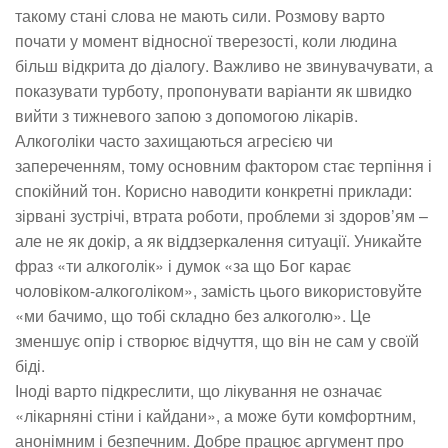
такому стані слова не мають сили. Розмову варто
почати у момент відносної тверезості, коли людина
більш відкрита до діалогу. Важливо не звинувачувати, а
показувати турботу, пропонувати варіанти як швидко
вийти з тижневого запою з допомогою лікарів.
Алкоголіки часто захищаються агресією чи
запереченням, тому основним фактором стає терпіння і
спокійний тон. Корисно наводити конкретні приклади:
зірвані зустрічі, втрата роботи, проблеми зі здоров’ям –
але не як докір, а як віддзеркалення ситуації. Уникайте
фраз «ти алкоголік» і думок «за що Бог карає
чоловіком-алкоголіком», замість цього використовуйте
«ми бачимо, що тобі складно без алкоголю». Це
зменшує опір і створює відчуття, що він не сам у своїй
біді.
Іноді варто підкреслити, що лікування не означає
«лікарняні стіни і кайдани», а може бути комфортним,
анонімним і безпечним. Добре працює аргумент про