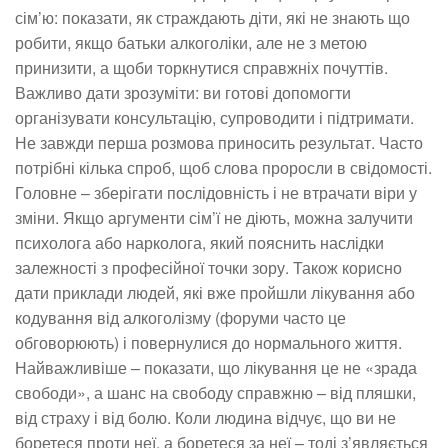
сім’ю: показати, як страждають діти, які не знають що
робити, якщо батьки алкоголіки, але не з метою
принизити, а щоби торкнутися справжніх почуттів.
Важливо дати зрозуміти: ви готові допомогти
організувати консультацію, супроводити і підтримати.
Не завжди перша розмова приносить результат. Часто
потрібні кілька спроб, щоб слова проросли в свідомості.
Головне – зберігати послідовність і не втрачати віри у
зміни. Якщо аргументи сім’ї не діють, можна залучити
психолога або нарколога, який пояснить наслідки
залежності з професійної точки зору. Також корисно
дати приклади людей, які вже пройшли лікування або
кодування від алкоголізму (форуми часто це
обговорюють) і повернулися до нормального життя.
Найважливіше – показати, що лікування це не «зрада
свободи», а шанс на свободу справжню – від пляшки,
від страху і від болю. Коли людина відчує, що ви не
боретеся проти неї, а боретеся за неї – тоді з’являється