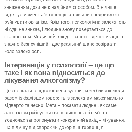
зниженням дози не є надійним способом. Він лише
відтягує момент абстиненції, а токсини продовжують
руйнувати організм. Крім того, психологічна залежність
нікуди не зникає, і людина знову повертається до
старих схем. Медичний вихід із запою з детоксикацією
значно безпечніший і дає реальний шанс розірвати
коло залежності.
Інтервенція у психології – це що
таке і як вона відноситься до
лікування алкоголізму?
Це спеціально підготовлена зустріч, коли близькі люди
разом із фахівцем говорять із залежним максимально
відверто та чесно. Мета – показати людині, як саме
алкоголізм руйнує життя не лише її, а й сім’ї, та
водночас запропонувати конкретний вихід – лікування.
На відміну від сварок чи докорів, інтервенція