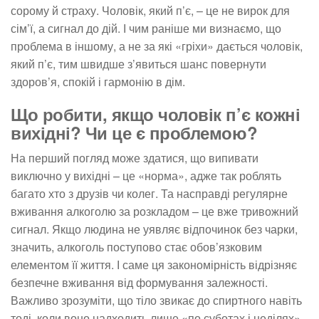
сорому й страху. Чоловік, який п’є, – це не вирок для
сім’ї, а сигнал до дій. І чим раніше ми визнаємо, що
проблема в іншому, а не за які «гріхи» дається чоловік,
який п’є, тим швидше з’явиться шанс повернути
здоров’я, спокій і гармонію в дім.
Що робити, якщо чоловік п’є кожні
вихідні? Чи це є проблемою?
На перший погляд може здатися, що випивати
виключно у вихідні – це «норма», адже так роблять
багато хто з друзів чи колег. Та насправді регулярне
вживання алкоголю за розкладом – це вже тривожний
сигнал. Якщо людина не уявляє відпочинок без чарки,
значить, алкоголь поступово стає обов’язковим
елементом її життя. І саме ця закономірність відрізняє
безпечне вживання від формування залежності.
Важливо зрозуміти, що тіло звикає до спиртного навіть
тоді, коли воно надходить лише «по суботах і неділях».