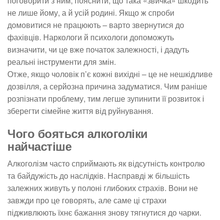
поговорити з ним, пояснити, що така «звичка» шкодить
не лише йому, а й усій родині. Якщо ж спроби
домовитися не працюють – варто звернутися до
фахівців. Наркологи й психологи допоможуть
визначити, чи це вже початок залежності, і дадуть
реальні інструменти для змін.
Отже, якщо чоловік п’є кожні вихідні – це не нешкідливе
дозвілля, а серйозна причина задуматися. Чим раніше
розпізнати проблему, тим легше зупинити її розвиток і
зберегти сімейне життя від руйнування.
Чого бояться алкоголіки
найчастіше
Алкоголізм часто сприймають як відсутність контролю
та байдужість до наслідків. Насправді ж більшість
залежних живуть у полоні глибоких страхів. Вони не
завжди про це говорять, але саме ці страхи
підживлюють їхнє бажання знову тягнутися до чарки.