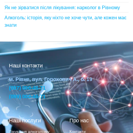
Як не зірватися після лікування: нарколог в Рівному
Алкоголь: історія, яку ніхто не хоче чути, але кожен має
знати
Наші контакти
м. Рівне, вул. Горохович А., б. 19
(097) 000-46-71
(099) 000-46-71
Наші послуги
Про нас
Лікування алкоголізму
Контакти