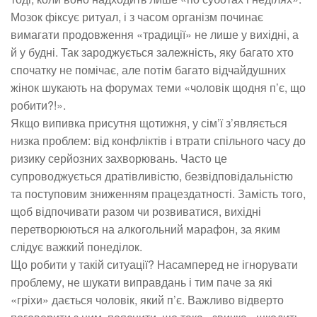
Мозок фіксує ритуал, і з часом організм починає
вимагати продовження «традиції» не лише у вихідні, а
й у будні. Так зароджується залежність, яку багато хто
спочатку не помічає, але потім багато відчайдушних
жінок шукають на форумах теми «чоловік щодня п’є, що
робити?!».
Якщо випивка присутня щотижня, у сім’ї з’являється
низка проблем: від конфліктів і втрати спільного часу до
ризику серйозних захворювань. Часто це
супроводжується дратівливістю, безвідповідальністю
та поступовим зниженням працездатності. Замість того,
щоб відпочивати разом чи розвиватися, вихідні
перетворюються на алкогольний марафон, за яким
слідує важкий понеділок.
Що робити у такій ситуації? Насамперед не ігнорувати
проблему, не шукати виправдань і тим паче за які
«гріхи» дається чоловік, який п’є. Важливо відверто