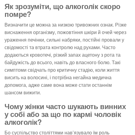
Як зрозуміти, що алкоголік скоро
помре?
Визначити це можна за низкою тривожних ознак. Різке
виснаження організму, пожовтіння шкіри й очей через
ураження печінки, сильні набряки, постійні провали у
свідомості та втрата контролю над рухами. Часто
додаються кровотечі, різкий запах ацетону з рота та
байдужість до всього, навіть до власного болю. Такі
симптоми свідчать про критичну стадію, коли життя
висить на волосині, і потрібна негайна медична
допомога, адже саме вона може стати останнім
шансом вижити.
Чому жінки часто шукають винних
у собі або за що по кармі чоловік
алкоголік?
Бо суспільство століттями нав’язувало їм роль