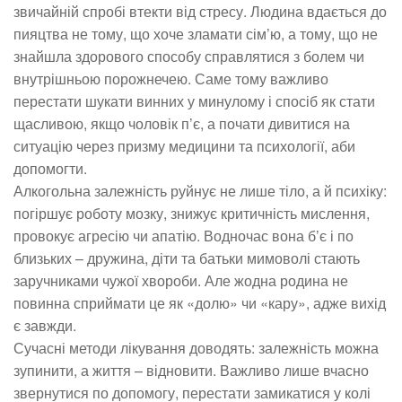
звичайній спробі втекти від стресу. Людина вдається до
пияцтва не тому, що хоче зламати сім’ю, а тому, що не
знайшла здорового способу справлятися з болем чи
внутрішньою порожнечею. Саме тому важливо
перестати шукати винних у минулому і спосіб як стати
щасливою, якщо чоловік п’є, а почати дивитися на
ситуацію через призму медицини та психології, аби
допомогти.
Алкогольна залежність руйнує не лише тіло, а й психіку:
погіршує роботу мозку, знижує критичність мислення,
провокує агресію чи апатію. Водночас вона б’є і по
близьких – дружина, діти та батьки мимоволі стають
заручниками чужої хвороби. Але жодна родина не
повинна сприймати це як «долю» чи «кару», адже вихід
є завжди.
Сучасні методи лікування доводять: залежність можна
зупинити, а життя – відновити. Важливо лише вчасно
звернутися по допомогу, перестати замикатися у колі