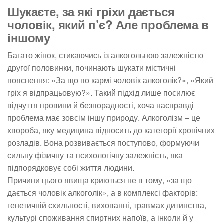
Шукаєте, за які гріхи дається
чоловік, який п’є? Але проблема в
іншому
Багато жінок, стикаючись із алкогольною залежністю
другої половинки, починають шукати містичні
пояснення: «За що по кармі чоловік алкоголік?», «Який
гріх я відпрацьовую?». Такий підхід лише посилює
відчуття провини й безпорадності, хоча насправді
проблема має зовсім іншу природу. Алкоголізм – це
хвороба, яку медицина відносить до категорії хронічних
розладів. Вона розвивається поступово, формуючи
сильну фізичну та психологічну залежність, яка
підпорядковує собі життя людини.
Причини цього явища криються не в тому, «за що
дається чоловік алкоголік», а в комплексі факторів:
генетичній схильності, вихованні, травмах дитинства,
культурі споживання спиртних напоїв, а інколи й у