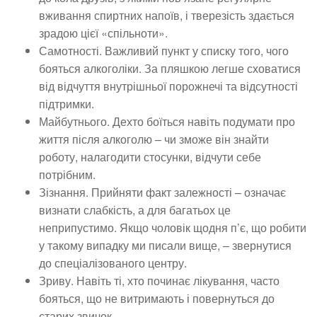
вживання спиртних напоїв, і тверезість здається
зрадою цієї «спільноти».
Самотності. Важливий пункт у списку того, чого
бояться алкоголіки. За пляшкою легше сховатися
від відчуття внутрішньої порожнечі та відсутності
підтримки.
Майбутнього. Дехто боїться навіть подумати про
життя після алкоголю – чи зможе він знайти
роботу, налагодити стосунки, відчути себе
потрібним.
Зізнання. Прийняти факт залежності – означає
визнати слабкість, а для багатьох це
неприпустимо. Якщо чоловік щодня п’є, що робити
у такому випадку ми писали вище, – звернутися
до спеціалізованого центру.
Зриву. Навіть ті, хто починає лікування, часто
бояться, що не витримають і повернуться до
старих звичок.