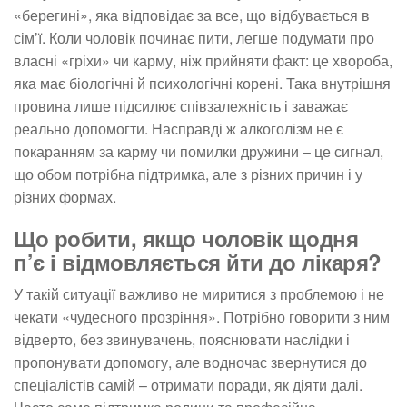
«берегині», яка відповідає за все, що відбувається в
сім’ї. Коли чоловік починає пити, легше подумати про
власні «гріхи» чи карму, ніж прийняти факт: це хвороба,
яка має біологічні й психологічні корені. Така внутрішня
провина лише підсилює співзалежність і заважає
реально допомогти. Насправді ж алкоголізм не є
покаранням за карму чи помилки дружини – це сигнал,
що обом потрібна підтримка, але з різних причин і у
різних формах.
Що робити, якщо чоловік щодня
п’є і відмовляється йти до лікаря?
У такій ситуації важливо не миритися з проблемою і не
чекати «чудесного прозріння». Потрібно говорити з ним
відверто, без звинувачень, пояснювати наслідки і
пропонувати допомогу, але водночас звернутися до
спеціалістів самій – отримати поради, як діяти далі.