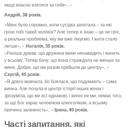
якщо вчасно взятися за себе», –
Андрій, 38 років.
«Мені було соромно, коли сусідка запитала – за які
гріхи тобі такий чоловік? Але тепер я знаю – це не гріх,
а реальна проблема, яку ми вже лікуємо. І жити стало
легше», –
Наталія, 35 років.
«Раніше думав, що дружина мене ненавидить і винить
у всьому. Тепер бачу, що вона страждала не менше за
мене. Добре, що ми разом прийшли до центру», –
Сергій, 45 років.
«Я довго мовчала, бо боялася, що подумають – сама
винна. Але почула в центрі історії інших жінок і
зрозуміла, що ми всі однакові, і винні не ми, немає того,
за що Бог карає чоловіком алкоголіком, а всьому
причина залежність», –
Ірина, 40 років.
Часті запитання, які