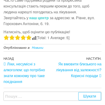
Часто саме підтримка родини та професійна
консультація стають першим кроком до того, щоб
людина нарешті погодилась на лікування.
Звертайтесь у
наш центр
за адресою: м. Рівне, вул.
Горохович Антоніни, б. 19.
Натисніть, щоб оцінити цю публікацію!
[Total:
1
Average:
5
]
Опубліковано в
Новини
НАЗАД
НАСТУПН.
Ліки, несумісні з
Як вмовити близького на
алкоголем: що потрібно
лікування від залежності?
знати кожному про таке
Корисні поради
поєднання