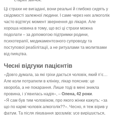
Ці страхи не вигадані, вони реальні й глибоко сидять у
свідомості залежної людини. І саме через них алкоголік
часто відтягує момент звернення до лікаря. Але
хороша новина в тому, що всі ці страхи можна
подолати – за допомогою підтримки родини,
психотерапії, медикаментозного супроводу та
поступової реабілітації, а не ритуалами та молитвами
від пияцтва.
Чесні відгуки пацієнтів
«Довго думала, за які гріхи дається чоловік, який п’є…
Але коли потрапили в клініку, лікар пояснив: це
хвороба, а не покарання. Лише тоді в мені зникла
провина, і з’явилась надія», –
Олена, 42 роки
.
«Я сам був тим чоловіком, про якого жінки кажуть: «за
що по кармі чоловік алкоголік??». Чесно, я теж вірив у
фатум. Та після лікування зрозумів: усе вирішується,