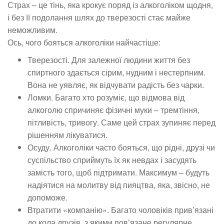
Страх – це тінь, яка крокує поряд із алкоголіком щодня,
і без її подолання шлях до тверезості стає майже
неможливим.
Ось, чого бояться алкоголіки найчастіше:
Тверезості. Для залежної людини життя без
спиртного здається сірим, нудним і нестерпним.
Вона не уявляє, як відчувати радість без чарки.
Ломки. Багато хто розуміє, що відмова від
алкоголю спричиняє фізичні муки – тремтіння,
пітливість, тривогу. Саме цей страх зупиняє перед
рішенням лікуватися.
Осуду. Алкоголіки часто бояться, що рідні, друзі чи
суспільство сприймуть їх як невдах і засудять
замість того, щоб підтримати. Максимум – будуть
надіятися на молитву від пияцтва, яка, звісно, не
допоможе.
Втратити «компанію». Багато чоловіків прив’язані
до кола друзів, з якими пов’язане регулярне