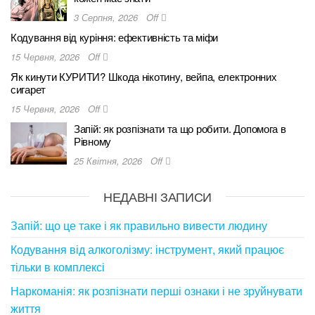
3 Серпня, 2026
Off
Кодування від куріння: ефективність та міфи
15 Червня, 2026
Off
Як кинути КУРИТИ? Шкода нікотину, вейпа, електронних
сигарет
15 Червня, 2026
Off
Запій: як розпізнати та що робити. Допомога в
Рівному
25 Квітня, 2026
Off
НЕДАВНІ ЗАПИСИ
Запій: що це таке і як правильно вивести людину
Кодування від алкоголізму: інструмент, який працює
тільки в комплексі
Наркоманія: як розпізнати перші ознаки і не зруйнувати
життя