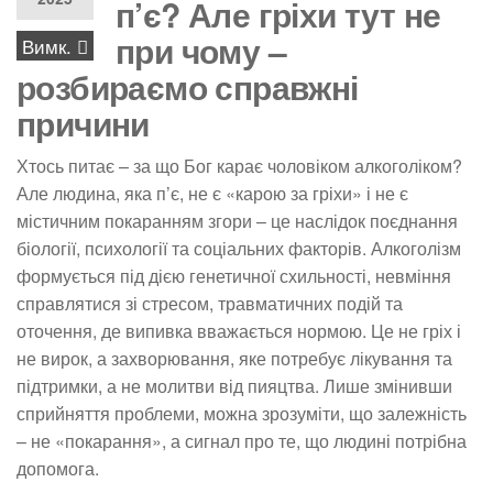
п’є? Але гріхи тут не
при чому –
Вимк.
розбираємо справжні
причини
Хтось питає – за що Бог карає чоловіком алкоголіком?
Але людина, яка п’є, не є «карою за гріхи» і не є
містичним покаранням згори – це наслідок поєднання
біології, психології та соціальних факторів. Алкоголізм
формується під дією генетичної схильності, невміння
справлятися зі стресом, травматичних подій та
оточення, де випивка вважається нормою. Це не гріх і
не вирок, а захворювання, яке потребує лікування та
підтримки, а не молитви від пияцтва. Лише змінивши
сприйняття проблеми, можна зрозуміти, що залежність
– не «покарання», а сигнал про те, що людині потрібна
допомога.