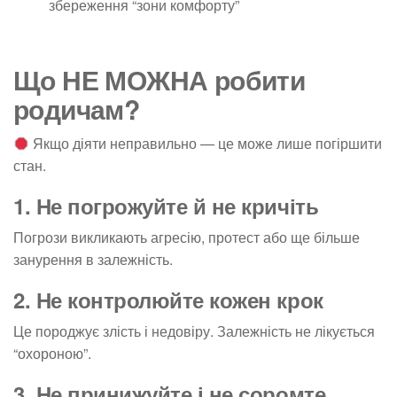
збереження “зони комфорту”
Що НЕ МОЖНА робити
родичам?
Якщо діяти неправильно — це може лише погіршити
стан.
1. Не погрожуйте й не кричіть
Погрози викликають агресію, протест або ще більше
занурення в залежність.
2. Не контролюйте кожен крок
Це породжує злість і недовіру. Залежність не лікується
“охороною”.
3. Не принижуйте і не соромте