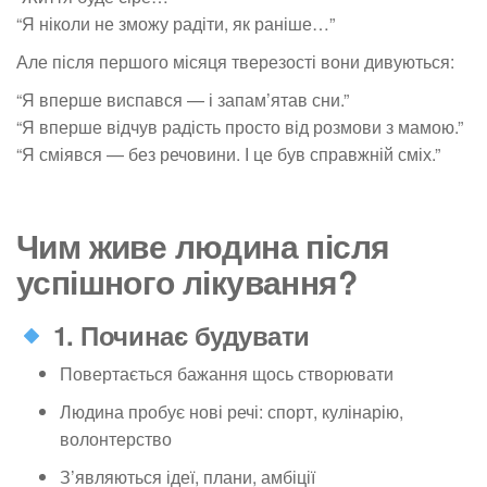
“Я ніколи не зможу радіти, як раніше…”
Але після першого місяця тверезості вони дивуються:
“Я вперше виспався — і запам’ятав сни.”
“Я вперше відчув радість просто від розмови з мамою.”
“Я сміявся — без речовини. І це був справжній сміх.”
Чим живе людина після
успішного лікування?
1. Починає будувати
Повертається бажання щось створювати
Людина пробує нові речі: спорт, кулінарію,
волонтерство
З’являються ідеї, плани, амбіції