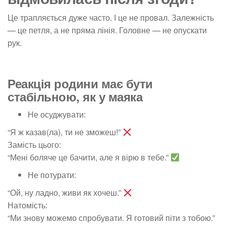
Це трапляється дуже часто. І це не провал. Залежність
— це петля, а не пряма лінія. Головне — не опускати
рук.
Реакція родини має бути
стабільною, як у маяка
Не осуджувати:
“Я ж казав(ла), ти не зможеш!”
Замість цього:
“Мені боляче це бачити, але я вірю в тебе.”
Не потурати:
“Ой, ну ладно, живи як хочеш.”
Натомість:
“Ми знову можемо спробувати. Я готовий піти з тобою.”