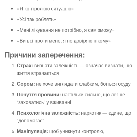
«Я контролюю ситуацію»
«Усі так роблять»
«Мені лікування не потрібно, я сам зможу»
«Ви всі проти мене, я не довіряю нікому»
Причини заперечення:
Страх:
визнати залежність — означає визнати, що
життя втрачається
Сором:
не хоче виглядати слабким, боїться осуду
Почуття провини:
настільки сильне, що легше
“заховатись” у вживанні
Психологічна залежність:
наркотик — єдине, що
“допомагає”
Маніпуляція:
щоб уникнути контролю,