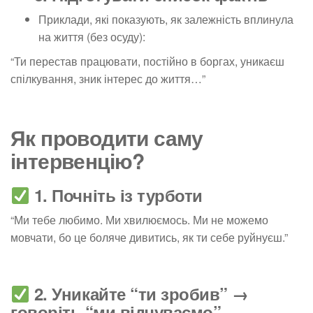
Приклади, які показують, як залежність вплинула
на життя (без осуду):
“Ти перестав працювати, постійно в боргах, уникаєш
спілкування, зник інтерес до життя…”
Як проводити саму
інтервенцію?
1. Почніть із турботи
“Ми тебе любимо. Ми хвилюємось. Ми не можемо
мовчати, бо це боляче дивитись, як ти себе руйнуєш.”
2. Уникайте “ти зробив” →
говоріть “ми відчуваємо”