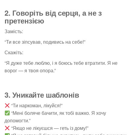
2. Говоріть від серця, а не з
претензією
Замість:
“Ти все зіпсував, подивись на себе!”
Скажіть:
“Я дуже тебе люблю, і я боюсь тебе втратити. Я не
ворог — я твоя опора.”
3. Уникайте шаблонів
“Ти наркоман, лікуйся!”
“Мені боляче бачити, як тобі важко. Я хочу
допомогти.”
“Якщо не лікуєшся — геть із дому!”