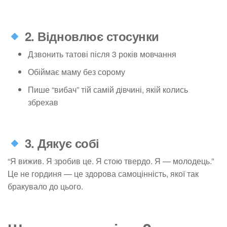
2. Відновлює стосунки
Дзвонить татові після 3 років мовчання
Обіймає маму без сорому
Пише “вибач” тій самій дівчині, якій колись
збрехав
3. Дякує собі
“Я вижив. Я зробив це. Я стою твердо. Я — молодець.”
Це не гординя — це здорова самоцінність, якої так
бракувало до цього.