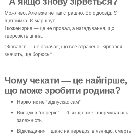
“А якщо знову зірветься?”
Можливо. Але вже не так страшно. Бо є досвід. Є
підтримка. Є маршрут.
І кожен зрив — це не провал, а нагадування, що
тверезість цінна.
“Зірвався — не означає, що все втрачено. Зірвався —
значить, ще борюсь.”
Чому чекати — це найгірше,
що може зробити родина?
Наркотик не “відпускає сам”
Випадків “переріс” — 0, якщо вже сформувалась
залежність
Відкладання = шанс на передоз, в’язницю, смерть